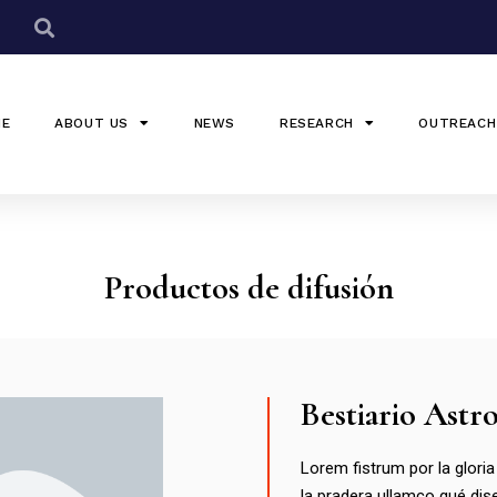
ME
ABOUT US
NEWS
RESEARCH
OUTREACH
Productos de difusión
Bestiario Ast
Lorem fistrum por la gloria
la pradera ullamco qué dis