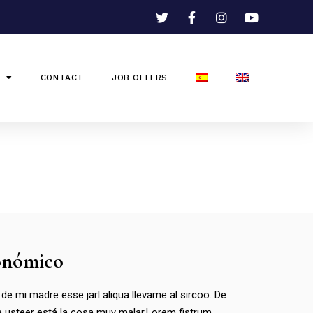
CONTACT
JOB OFFERS
ronómico
 de mi madre esse jarl aliqua llevame al sircoo. De
e usteer está la cosa muy malar.Lorem fistrum