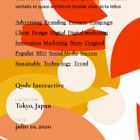
veritatis et quasi architecto beatae vitae dicta tellus.
Advertising
Branding
Business
Campaign
Client
Design
Digital
Digital marketing
Innovation
Marketing
News
Original
Popular
SEO
Social Media
Success
Sustainable
Technology
Trend
CLIENT:
Qode Interactive
LOCATION:
Tokyo, Japan
DATE:
julio 10, 2020
SHARE: