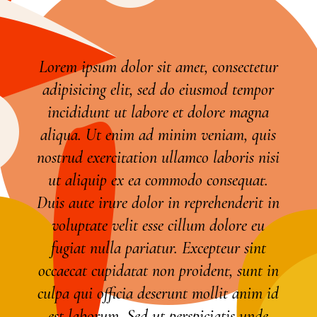
Lorem ipsum dolor sit amet, consectetur
adipisicing elit, sed do eiusmod tempor
incididunt ut labore et dolore magna
aliqua. Ut enim ad minim veniam, quis
nostrud exercitation ullamco laboris nisi
ut aliquip ex ea commodo consequat.
Duis aute irure dolor in reprehenderit in
voluptate velit esse cillum dolore eu
fugiat nulla pariatur. Excepteur sint
occaecat cupidatat non proident, sunt in
culpa qui officia deserunt mollit anim id
est laborum. Sed ut perspiciatis unde