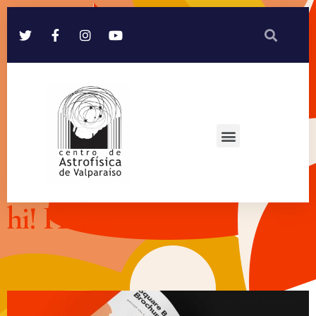
hi!
Hola!