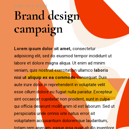
FIND OUT MORE
Brand design
campaign
Lorem
ipsum
dolor
sit
amet,
consectetur
adipisicing elit, sed do eiusmod tempor incididunt ut
labore et dolore magna aliqua. Ut enim ad minim
veniam, quis nostrud exercitation ullamco
laboris
nisi
ut
aliquip
ex
ea
commodo
consequat. Duis
aute irure dolor in reprehenderit in voluptate velit
esse cillum dolore eu fugiat nulla pariatur. Excepteur
sint occaecat cupidatat non proident, sunt in culpa
qui officia deserunt mollit anim id est laborum. Sed ut
perspiciatis unde omnis iste natus error sit
voluptatem accusantium doloremque laudantium,
totam rem aperiam, eaque ipsa quae ab illo inventore