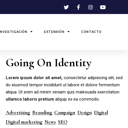
INVESTIGACIÓN
EXTENSIÓN
CONTACTO
Going On Identity
Lorem
ipsum
dolor
sit
amet,
consectetur adipisicing elit, sed
do eiusmod tempor incididunt ut labore et dolore fermentum
aliqua. Ut enim ad minim veniam quis malesuada exercitation
ullamco
laboris
pretium
aliquip ex ea commodo.
Advertising
Branding
Campaign
Design
Digital
Digital marketing
News
SEO