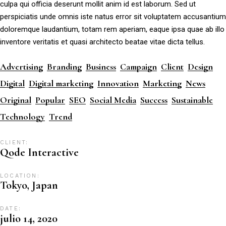
culpa qui officia deserunt mollit anim id est laborum. Sed ut
perspiciatis unde omnis iste natus error sit voluptatem accusantium
doloremque laudantium, totam rem aperiam, eaque ipsa quae ab illo
inventore veritatis et quasi architecto beatae vitae dicta tellus.
Advertising
Branding
Business
Campaign
Client
Design
Digital
Digital marketing
Innovation
Marketing
News
Original
Popular
SEO
Social Media
Success
Sustainable
Technology
Trend
CLIENT:
Qode Interactive
LOCATION:
Tokyo, Japan
DATE:
julio 14, 2020