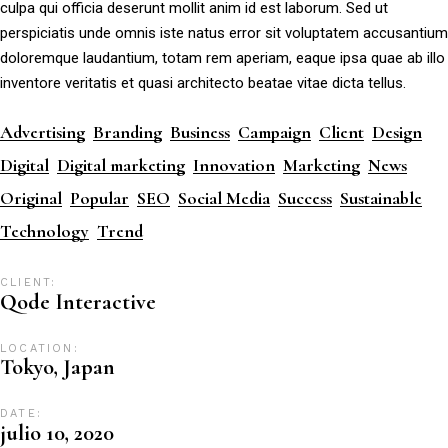
culpa qui officia deserunt mollit anim id est laborum. Sed ut
perspiciatis unde omnis iste natus error sit voluptatem accusantium
doloremque laudantium, totam rem aperiam, eaque ipsa quae ab illo
inventore veritatis et quasi architecto beatae vitae dicta tellus.
Advertising
Branding
Business
Campaign
Client
Design
Digital
Digital marketing
Innovation
Marketing
News
Original
Popular
SEO
Social Media
Success
Sustainable
Technology
Trend
CLIENT:
Qode Interactive
LOCATION:
Tokyo, Japan
DATE:
julio 10, 2020