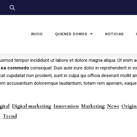
INICIO
QUIENES SOMOS
NOTICIAS
eiusmod tempor incididunt ut labore et dolore magna aliqua. Ut enim 
ea
commodo
consequat. Duis aute irure dolor in reprehenderit in v
cat cupidatat non proident, sunt in culpa qui officia deserunt mollit a
ptatem accusantium doloremque laudantium, totam rem aperiam, eaque
gital
Digital marketing
Innovation
Marketing
News
Origin
y
Trend