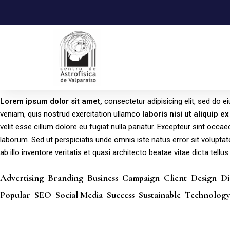
Lorem
ipsum
dolor
sit
amet,
consectetur adipisicing elit, sed do 
veniam, quis nostrud exercitation ullamco
laboris
nisi
ut
aliquip
ex
velit esse cillum dolore eu fugiat nulla pariatur. Excepteur sint occae
laborum. Sed ut perspiciatis unde omnis iste natus error sit volu
ab illo inventore veritatis et quasi architecto beatae vitae dicta tellus.
Advertising
Branding
Business
Campaign
Client
Design
Di
Popular
SEO
Social Media
Success
Sustainable
Technolog