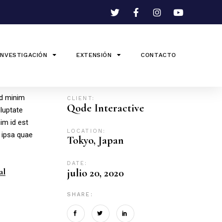
INVESTIGACIÓN
EXTENSIÓN
CONTACTO
ad minim
CLIENT:
Qode Interactive
oluptate
nim id est
LOCATION:
 ipsa quae
Tokyo, Japan
DATE:
al
julio 20, 2020
SHARE: