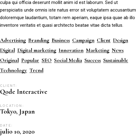
culpa qui officia deserunt mollit anim id est laborum. Sed ut
perspiciatis unde omnis iste natus error sit voluptatem accusantium
doloremque laudantium, totam rem aperiam, eaque ipsa quae ab illo
inventore veritatis et quasi architecto beatae vitae dicta tellus.
Advertising
Branding
Business
Campaign
Client
Design
Digital
Digital marketing
Innovation
Marketing
News
Original
Popular
SEO
Social Media
Success
Sustainable
Technology
Trend
CLIENT:
Qode Interactive
LOCATION:
Tokyo, Japan
DATE:
julio 10, 2020