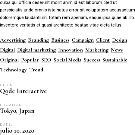
culpa qui officia deserunt mollit anim id est laborum. Sed ut
perspiciatis unde omnis iste natus error sit voluptatem accusantium
doloremque laudantium, totam rem aperiam, eaque ipsa quae ab illo
inventore veritatis et quasi architecto beatae vitae dicta tellus.
Advertising
Branding
Business
Campaign
Client
Design
Digital
Digital marketing
Innovation
Marketing
News
Original
Popular
SEO
Social Media
Success
Sustainable
Technology
Trend
CLIENT:
Qode Interactive
LOCATION:
Tokyo, Japan
DATE:
julio 10, 2020