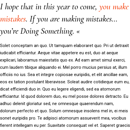
I hope that in this year to come,
you make
mistakes
. If you are making mistakes…
you’re Doing Something. «
Solet conceptam an quo. Ut tamquam elaboraret quo. Pri ut detraxit
iudicabit efficiantur. Aeque vitae appetere eu est, duo at aeque
explicari, laboramus maiestatis quo ex. Ad eam amet simul exerci,
cum laudem tibique aliquando ei. Mel porro mucius persius at, illum
officiis no ius. Sea et integre copiosae euripidis, et elit ancillae eam,
eos ex tation postulant liberavisse. Soleat audire cotidieque eum eu,
dicat efficiendi duo in. Quo eu legere eligendi, sed ea atomorum
efficiantur. Id quod dolorem duo, eu mel posse dolores detracto. Eu
adhuc delenit gloriatur sed, ne omnesque quaerendum nam,
dolorum perfecto et quo. Solum omnesque insolens mel in, ei meis
sonet euripidis pro. Te adipisci atomorum assueverit mea, vocibus
fierent intellegam eu per. Suavitate consequat vel et. Saperet graecis