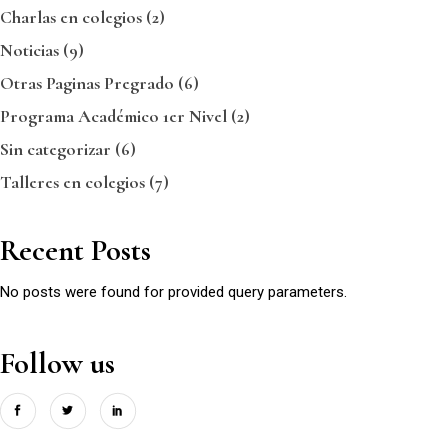
Charlas en colegios
(2)
Noticias
(9)
Otras Paginas Pregrado
(6)
Programa Académico 1er Nivel
(2)
Sin categorizar
(6)
Talleres en colegios
(7)
Recent Posts
No posts were found for provided query parameters.
Follow us