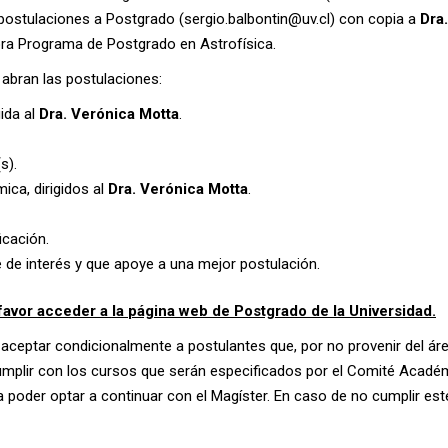
postulaciones a Postgrado (
sergio.balbontin@uv.cl)
con copia a
Dra
ora Programa de Postgrado en Astrofísica.
abran las postulaciones:
ida al
Dra. Verónica Motta
.
s).
a, dirigidos al
Dra. Verónica Motta
.
icación.
de interés y que apoye a una mejor postulación.
favor acceder a la
página web de Postgrado de la Universidad
.
ceptar condicionalmente a postulantes que, por no provenir del áre
umplir con los cursos que serán especificados por el Comité Académ
poder optar a continuar con el Magíster. En caso de no cumplir este 